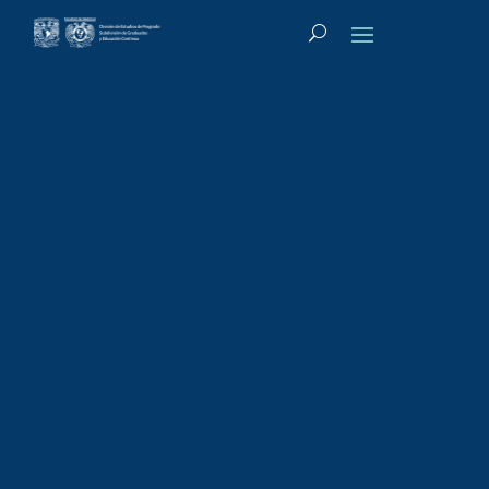
Tipo de actividad
:
Diplomado
Diplomado:Perspe
ctiva
Socioantropológic
a de la Salud