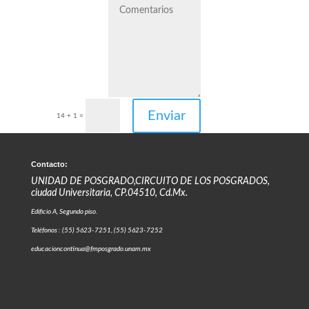
Enviar
14 + 1
=
Contacto:
UNIDAD DE POSGRADO,CIRCUITO DE LOS POSGRADOS,
ciudad Universitaria, CP.04510, Cd.Mx.
Edificio A, Segundo piso.
Teléfonos : (55) 5623-7251, (55) 5623-7252
educacioncontinua@fmposgrado.unam.mx