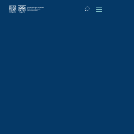
Tipo de actividad
:
Diplomado
Diplomado: Temas
selectos de
geriatría