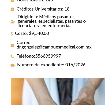
Horas totales
:
145
Créditos Universitarios
:
18
Dirigido a
:
Médicos pasantes,
generales, especialistas, pasantes o
licenciatura en enfermería.
Costo
:
$9,540.00
Correo
:
dr.gonzalez@campuesmedical.com.mx
Teléfono
:
5566959997
Número de expediente
:
016/2026