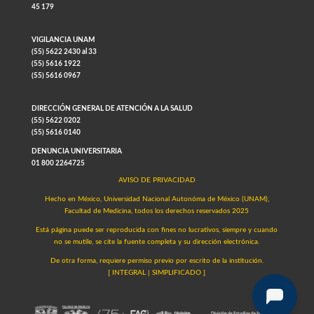
45 179
VIGILANCIA UNAM
(55) 5622 2430 al 33
(55) 5616 1922
(55) 5616 0967
DIRECCIÓN GENERAL DE ATENCIÓN A LA SALUD
(55) 5622 0202
(55) 5616 0140
DENUNCIA UNIVERSITARIA
01 800 2264725
AVISO DE PRIVACIDAD
Hecho en México, Universidad Nacional Autonóma de México (UNAM),
Facultad de Medicina, todos los derechos reservados 2025
Está página puede ser reproducida con fines no lucrativos, siempre y cuando
no se mutile, se cite la fuente completa y su dirección electrónica.
De otra forma, requiere permiso previo por escrito de la institución.
[
INTEGRAL
|
SIMPLIFICADO
]