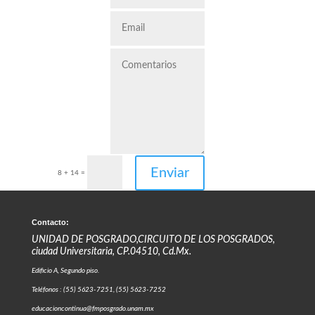
Enviar
8 + 14
=
Contacto:
UNIDAD DE POSGRADO,CIRCUITO DE LOS POSGRADOS,
ciudad Universitaria, CP.04510, Cd.Mx.
Edificio A, Segundo piso.
Teléfonos : (55) 5623-7251, (55) 5623-7252
educacioncontinua@fmposgrado.unam.mx