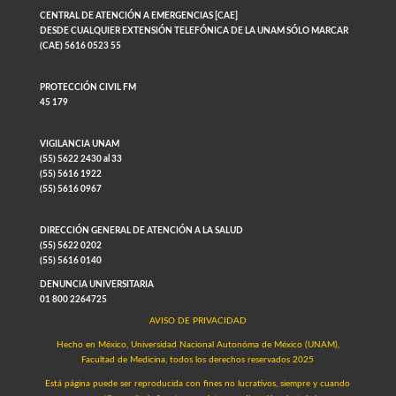
CENTRAL DE ATENCIÓN A EMERGENCIAS [CAE]
DESDE CUALQUIER EXTENSIÓN TELEFÓNICA DE LA UNAM SÓLO MARCAR
(CAE) 5616 0523 55
PROTECCIÓN CIVIL FM
45 179
VIGILANCIA UNAM
(55) 5622 2430 al 33
(55) 5616 1922
(55) 5616 0967
DIRECCIÓN GENERAL DE ATENCIÓN A LA SALUD
(55) 5622 0202
(55) 5616 0140
DENUNCIA UNIVERSITARIA
01 800 2264725
AVISO DE PRIVACIDAD
Hecho en México, Universidad Nacional Autonóma de México (UNAM),
Facultad de Medicina, todos los derechos reservados 2025
Está página puede ser reproducida con fines no lucrativos, siempre y cuando