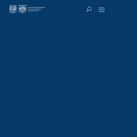
Tipo de actividad
:
Diplomado-Técnico
Diplomado
Técnico:
Orientador (a) en
lactancia materna