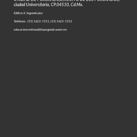
ciudad Universitaria, CP.04510, Cd.Mx.
Edificio A, Segundo piso.
Teléfonos : (55) 5623-7251, (55) 5623-7252
educacioncontinua@fmposgrado.unam.mx