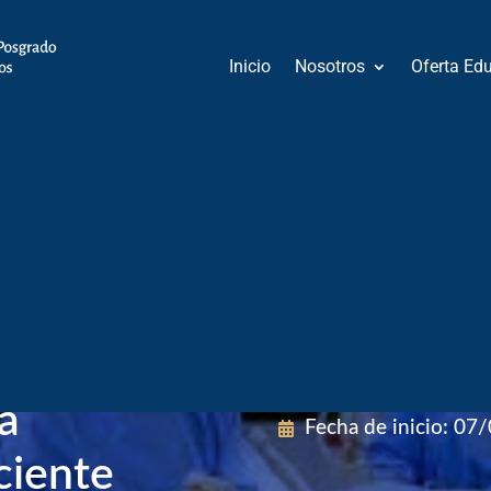
Inicio
Nosotros
Oferta Ed
o
Modalidad
:
Mixto
co:
Área de Conocimie
peratoria
a
Fecha de inicio
:
07/
ciente