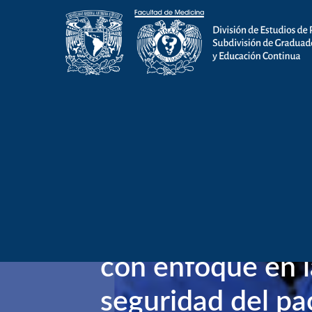
Tipo de actividad
:
Diplomado-Técnic
Diplomado-Técni
Enfermería perio
con enfoque en l
seguridad del pa