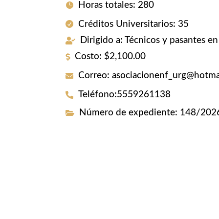
Horas totales
:
280
Créditos Universitarios
:
35
Dirigido a
:
Técnicos y pasantes e
Costo
:
$2,100.00
Correo
:
asociacionenf_urg@hotma
Teléfono
:
5559261138
Número de expediente
:
148/202