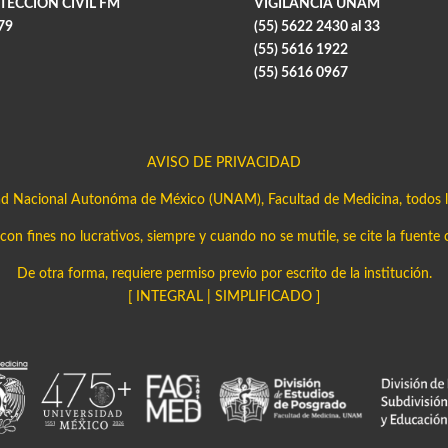
TECCIÓN CIVIL FM
VIGILANCIA UNAM
79
(55) 5622 2430 al 33
(55) 5616 1922
(55) 5616 0967
AVISO DE PRIVACIDAD
ad Nacional Autonóma de México (UNAM), Facultad de Medicina, todos l
on fines no lucrativos, siempre y cuando no se mutile, se cite la fuente 
De otra forma, requiere permiso previo por escrito de la institución.
[
INTEGRAL
|
SIMPLIFICADO
]