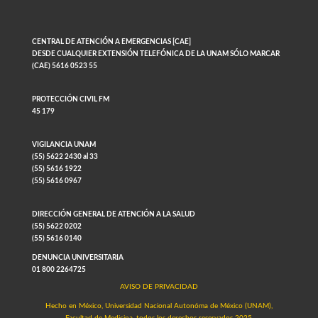
CENTRAL DE ATENCIÓN A EMERGENCIAS [CAE]
DESDE CUALQUIER EXTENSIÓN TELEFÓNICA DE LA UNAM SÓLO MARCAR
(CAE) 5616 0523 55
PROTECCIÓN CIVIL FM
45 179
VIGILANCIA UNAM
(55) 5622 2430 al 33
(55) 5616 1922
(55) 5616 0967
DIRECCIÓN GENERAL DE ATENCIÓN A LA SALUD
(55) 5622 0202
(55) 5616 0140
DENUNCIA UNIVERSITARIA
01 800 2264725
AVISO DE PRIVACIDAD
Hecho en México, Universidad Nacional Autonóma de México (UNAM),