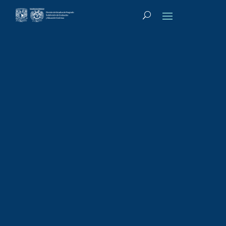
Tipo de actividad
:
Diplomado-Técnico
Diplomado-
Técnico: Accesos
vasculares:
Nuevas