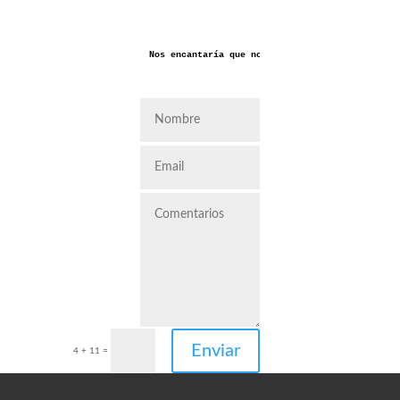
Nos encantaría que nos dejaras aquí tus coment
Enviar
4 + 11
=