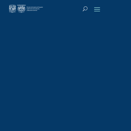
Tipo de actividad
:
Diplomado
Diplomado:
Nutrición
Oncológica