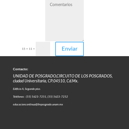
Enviar
15 + 11
=
Contacto:
UNIDAD DE POSGRADO,CIRCUITO DE LOS POSGRADOS,
ciudad Universitaria, CP.04510, Cd.Mx.
Edificio A, Segundo piso.
Teléfonos : (55) 5623-7251, (55) 5623-7252
educacioncontinua@fmposgrado.unam.mx