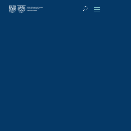
Tipo de actividad
:
Diplomado
Diplomado:
Nutrición en el
deporte