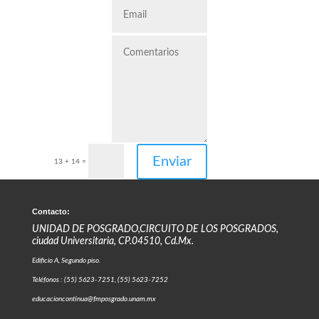
Enviar
13 + 14
=
Contacto:
UNIDAD DE POSGRADO,CIRCUITO DE LOS POSGRADOS,
ciudad Universitaria, CP.04510, Cd.Mx.
Edificio A, Segundo piso.
Teléfonos : (55) 5623-7251, (55) 5623-7252
educacioncontinua@fmposgrado.unam.mx