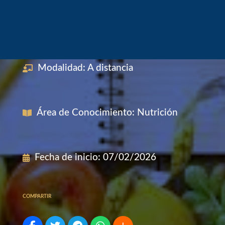
Modalidad
:
A distancia
Área de Conocimiento
:
Nutrición
Fecha de inicio
:
07/02/2026
COMPARTIR