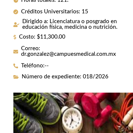
Horas totales
:
121.
Créditos Universitarios
:
15
Dirigido a
:
Licenciatura o posgrado en
educación física, medicina o nutrición.
Costo
:
$11,300.00
Correo
:
dr.gonzalez@campuesmedical.com.mx
Teléfono
:
--
Número de expediente
:
018/2026