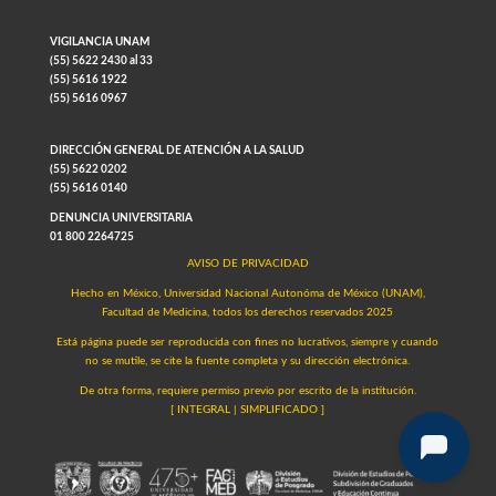
VIGILANCIA UNAM
(55) 5622 2430 al 33
(55) 5616 1922
(55) 5616 0967
DIRECCIÓN GENERAL DE ATENCIÓN A LA SALUD
(55) 5622 0202
(55) 5616 0140
DENUNCIA UNIVERSITARIA
01 800 2264725
AVISO DE PRIVACIDAD
Hecho en México, Universidad Nacional Autonóma de México (UNAM),
Facultad de Medicina, todos los derechos reservados 2025
Está página puede ser reproducida con fines no lucrativos, siempre y cuando
no se mutile, se cite la fuente completa y su dirección electrónica.
De otra forma, requiere permiso previo por escrito de la institución.
[
INTEGRAL
|
SIMPLIFICADO
]