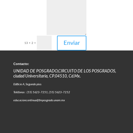
Enviar
13 + 2
=
Contacto:
UNIDAD DE POSGRADO,CIRCUITO DE LOS POSGRADOS,
ciudad Universitaria, CP.04510, Cd.Mx.
Edificio A, Segundo piso.
Teléfonos : (55) 5623-7251, (55) 5623-7252
educacioncontinua@fmposgrado.unam.mx