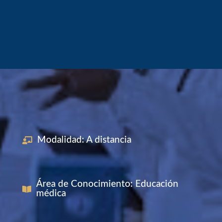
médicos
especialistas
Modalidad
:
A distancia
Área de Conocimiento
:
Educación
médica