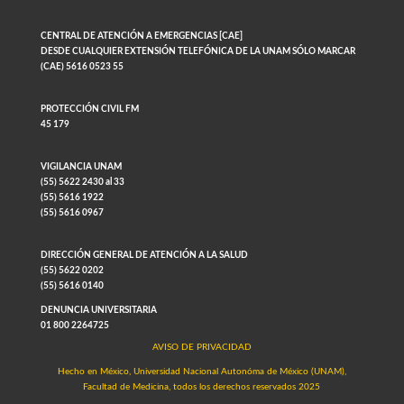
CENTRAL DE ATENCIÓN A EMERGENCIAS [CAE]
DESDE CUALQUIER EXTENSIÓN TELEFÓNICA DE LA UNAM SÓLO MARCAR
(CAE) 5616 0523 55
PROTECCIÓN CIVIL FM
45 179
VIGILANCIA UNAM
(55) 5622 2430 al 33
(55) 5616 1922
(55) 5616 0967
DIRECCIÓN GENERAL DE ATENCIÓN A LA SALUD
(55) 5622 0202
(55) 5616 0140
DENUNCIA UNIVERSITARIA
01 800 2264725
AVISO DE PRIVACIDAD
Hecho en México, Universidad Nacional Autonóma de México (UNAM),
Facultad de Medicina, todos los derechos reservados 2025