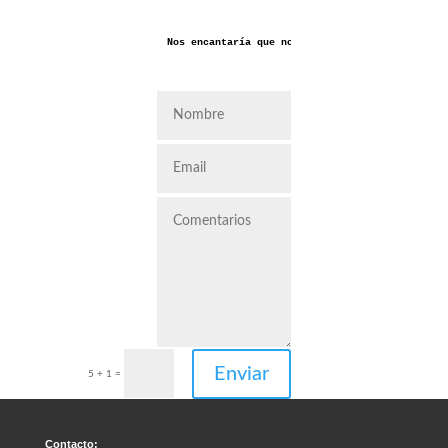
Nos encantaría que nos dejaras aquí tus coment
Enviar
5 + 1
=
Contacto: