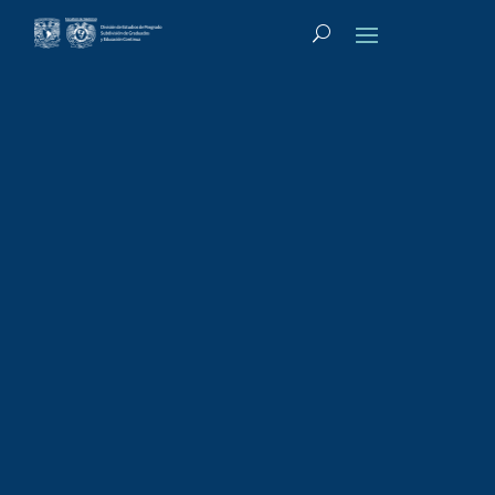
Tipo de actividad
:
Diplomado de Posgrado
Diplomado de
Posgrado:
Formación
docente para