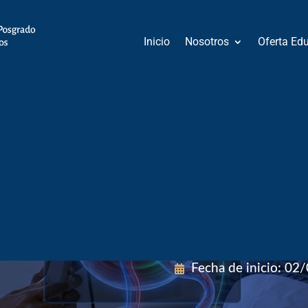
Inicio
Nosotros
Oferta Ed
grado
Modalidad
:
Presenc
sgrado:
Área de Conocimie
Fecha de inicio
:
02/