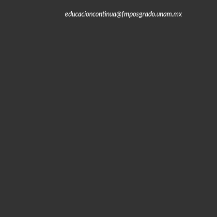
educacioncontinua@fmposgrado.unam.mx