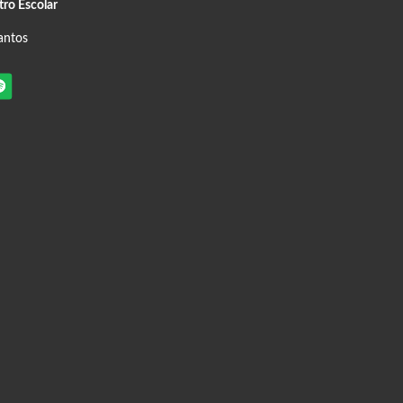
tro Escolar
antos