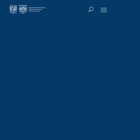
Tipo de actividad
:
Diplomado de Posgrado
Diplomado de
Posgrado:
Climaterio