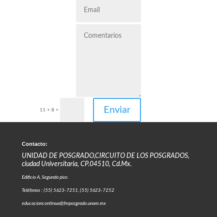
Enviar
11 + 8
=
Contacto:
UNIDAD DE POSGRADO,CIRCUITO DE LOS POSGRADOS,
ciudad Universitaria, CP.04510, Cd.Mx.
Edificio A, Segundo piso.
Teléfonos : (55) 5623-7251, (55) 5623-7252
educacioncontinua@fmposgrado.unam.mx