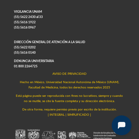
VIGILANCIA UNAM
(55) 5622 2430 al 33
(55) 5616 1922
(55) 5616 0967
DIRECCIÓN GENERAL DE ATENCIÓN A LA SALUD
(55) 5622 0202
(55) 5616 0140
DENUNCIA UNIVERSITARIA
01 800 2264725
AVISO DE PRIVACIDAD
Hecho en México, Universidad Nacional Autonóma de México (UNAM),
Facultad de Medicina, todos los derechos reservados 2025
Está página puede ser reproducida con fines no lucrativos, siempre y cuando
no se mutile, se cite la fuente completa y su dirección electrónica.
De otra forma, requiere permiso previo por escrito de la institución.
[
INTEGRAL
|
SIMPLIFICADO
]