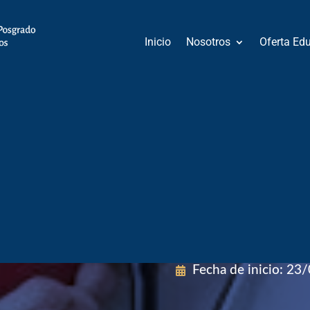
Inicio
Nosotros
Oferta Ed
Modalidad
:
Mixto
dado
Área de Conocimie
 en
Fecha de inicio
:
23/