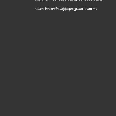
educacioncontinua@fmposgrado.unam.mx