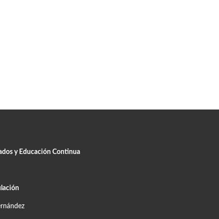
uados y Educación Continua
lación
ernández