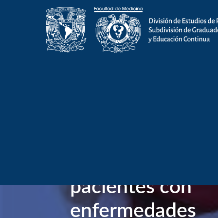
Tipo de actividad
:
Diplomado
Diplomado: Cui
interprofesional
pacientes con
enfermedades