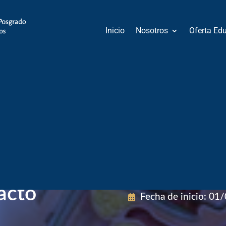
Inicio
Nosotros
Oferta Ed
Modalidad
:
Presenc
oscopia y
Área de Conocimie
nes
acto
Fecha de inicio
:
01/