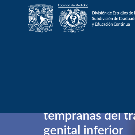
Tipo de actividad
:
Diplomado
Diplomado: Colp
manejo de lesio
tempranas del tr
genital inferior