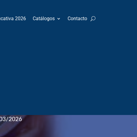
ucativa 2026
Catálogos
Contacto
ial
nto
:
Ginecología
03/2026