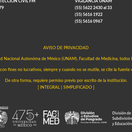
TECCIÓN CIVIL FM
VIGILANCIA UNAM
79
(55) 5622 2430 al 33
(55) 5616 1922
(55) 5616 0967
AVISO DE PRIVACIDAD
ad Nacional Autonóma de México (UNAM), Facultad de Medicina, todos l
on fines no lucrativos, siempre y cuando no se mutile, se cite la fuente 
De otra forma, requiere permiso previo por escrito de la institución.
[
INTEGRAL
|
SIMPLIFICADO
]