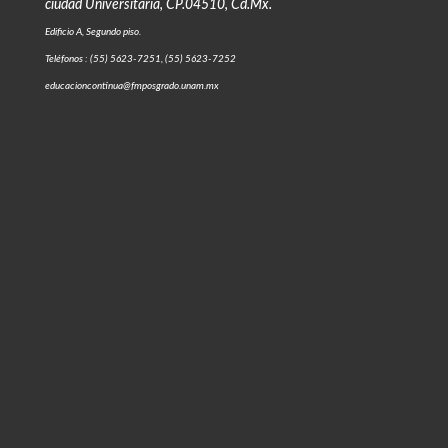
ciudad Universitaria, CP.04510, Cd.Mx.
Edificio A, Segundo piso.
Teléfonos : (55) 5623-7251, (55) 5623-7252
educacioncontinua@fmposgrado.unam.mx