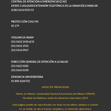
CENTRAL DE ATENCIÓN A EMERGENCIAS [CAE]
DESDE CUALQUIER EXTENSIÓN TELEFÓNICA DE LA UNAM SÓLO MARCAR
(CAE) 5616 0523 55
PROTECCIÓN CIVIL FM
45 179
VIGILANCIA UNAM
(55) 5622 2430 al 33
(55) 5616 1922
(55) 5616 0967
DIRECCIÓN GENERAL DE ATENCIÓN A LA SALUD
(55) 5622 0202
(55) 5616 0140
DENUNCIA UNIVERSITARIA
01 800 2264725
AVISO DE PRIVACIDAD
Hecho en México, Universidad Nacional Autonóma de México (UNAM),
Facultad de Medicina, todos los derechos reservados 2025
Está página puede ser reproducida con fines no lucrativos, siempre y cuando
no se mutile, se cite la fuente completa y su dirección electrónica.