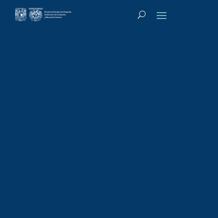
Tipo de actividad
:
Curso de actualización
Curso de
Actualización:
Prevención del
conflicto entre