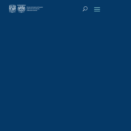
Tipo de actividad
:
Conferencias
Conferencias:
Temas selectos de
arbitraje médico