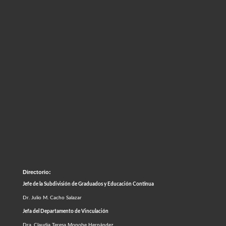
Directorio:
Jefe de la Subdivisión de Graduados y Educación Continua
Dr. Julio M. Cacho Salazar
Jefa del Departamento de Vinculación
Dra. Claudia Teresa Monobe Hernández