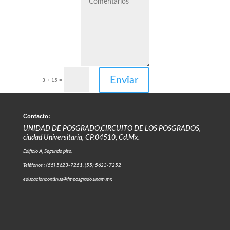
Enviar
3 + 15
=
Contacto:
UNIDAD DE POSGRADO,CIRCUITO DE LOS POSGRADOS,
ciudad Universitaria, CP.04510, Cd.Mx.
Edificio A, Segundo piso.
Teléfonos : (55) 5623-7251, (55) 5623-7252
educacioncontinua@fmposgrado.unam.mx